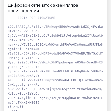
Цифровой отпечаток экземпляра
произведения
-----BEGIN PGP SIGNATURE-----
iQGzBAABCgAdFiEEyrtTRnkeg+5E9eVcvwuRrLdZCj4FAmku
8twACgkQvwuRrLdZ
Cj7VewwAtZHj9SX2bcOl7lSqhHG1JtVGtep4ALg2XYtRxetb
9NzxxP4pmP2dWLOn
nvjH/eqW9V19Lc8OZQxUxWHXqmlhKUgVA0Xm0ggxaU3RMMwS
qgmfX5f83nTdmYJm
Y1e76ELNOJ+L8GHpdHDP5+odpE0AHVOoX7V8eEP/NhYGwJdT
HMXT5g9YGV+Ta32v
Myzph9sZiDb7TPwoVYMp/cXhPYpwhuvpnju05Gm+5sed8+R3
y31SxFgK8DbRuPTb
3jdmcV5/fYSzx9TdvKs+RFrkw40ELhPf6fbNgUWsbl5BUARo
pn20/A4Mpsw/AyqY
m1E3ROOTiUxWZ+VKA+l8mpt6VVDueN41EKFTQJ1ot8a49GZn
2wKdguLByhiNNKRy
bSPHWWFf7nHR3/BFedwZKjZQYcuJcq2rrY1tCmAzbOwN629/
XUIUc+3uykZiYvOa
29CnE47NyliM6TL3hgzY5/1cP/B7GQqkDAEDj7mGkWjNvUIC
myG4UTKNX2xMSG15
IiBhMvif