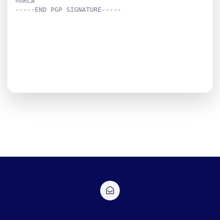
=nRCA
-----END PGP SIGNATURE-----